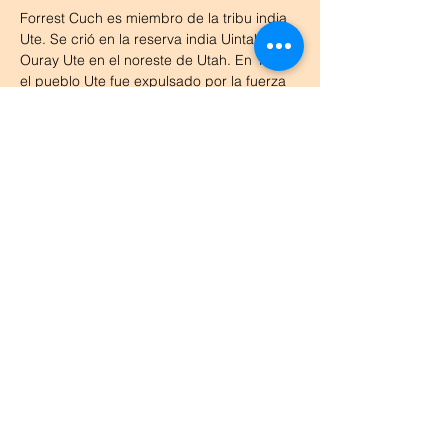
Forrest Cuch es miembro de la tribu india 
Ute. Se crió en la reserva india Uintah y 
Ouray Ute en el noreste de Utah. En 1860, 
el pueblo Ute fue expulsado por la fuerza 
de sus tierras ancestrales en el Valle de 
Utah y la cuenca del Gran Lago Salado, lo 
que, según Cuch, ha provocado una 
desconexión significativa entre el pueblo 
Ute y el Gran Lago Salado. Cuch fue 
anteriormente director de educación de la 
tribu india Ute, así como director de la 
División de Asuntos Indígenas de Utah. Es 
el autor del libro 
Una historia de los indios 
americanos de Utah
.
Esta foto fue sacada en Warm Springs – 
manantiales termales importantes para la 
gente indígena de la Gran Cuenca. Cuch 
está en el consejo de la Alianza de Warm 
Springs, que restaura y preserva estas 
fuentes termales en el norte de Salt Lake.