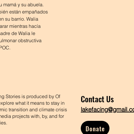
su mamá y su abuela. 
bién están empañados 
en su barrio. Walia 
arar mientras hacía 
madre de Walia le 
lmonar obstructiva 
EPOC.
Contact Us
ing Stories is produced by Of
xplore what it means to stay in
lakefacing@gmail.
ic transition and climate crisis
dia projects with, by, and for
ies.
Donate