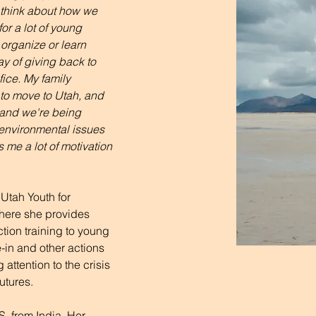
 think about how we 
or a lot of young 
 organize or learn 
ay of giving back to 
fice. My family 
 to move to Utah, and 
 and we're being 
environmental issues 
 me a lot of motivation 
Utah Youth for 
here she provides 
tion training to young 
in and other actions 
 attention to the crisis 
utures. 
S. from India. Her 