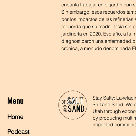
encanta trabajar en el jardín con 
Sin embargo, esos recuerdos tam
por los impactos de las refinerías 
recuerda que su madre tosía sin p
jardinería en 2020. Ese año, a la 
diagnosticaron una enfermedad pu
crónica, a menudo denominada 
Menu
Stay Salty: Lakefac
Salt and Sand. We e
Utah through econom
Home
by producing multime
impacted communit
Podcast