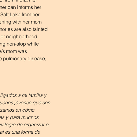
merican informs her 
Salt Lake from her 
ening with her mom 
ries are also tainted 
 her neighborhood. 
g non-stop while 
ia’s mom was 
e pulmonary disease, 
igados a mi familia y 
uchos jóvenes que son 
ensamos en cómo 
es y, para muchos 
ivilegio de organizar o 
al es una forma de 