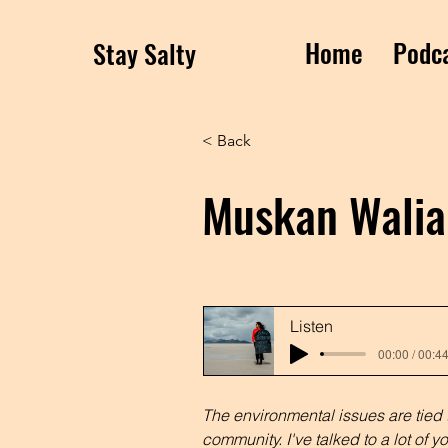
Home
Podc
Stay Salty
< Back
Muskan Walia
Listen
00:00 / 00:4
The environmental issues are tied 
community. I've talked to a lot of 