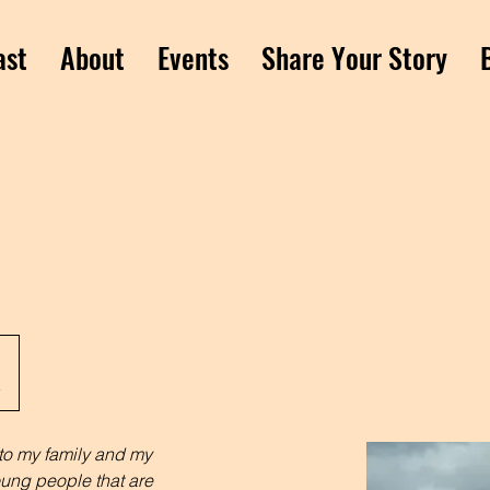
ast
About
Events
Share Your Story
4
to my family and my 
young people that are 