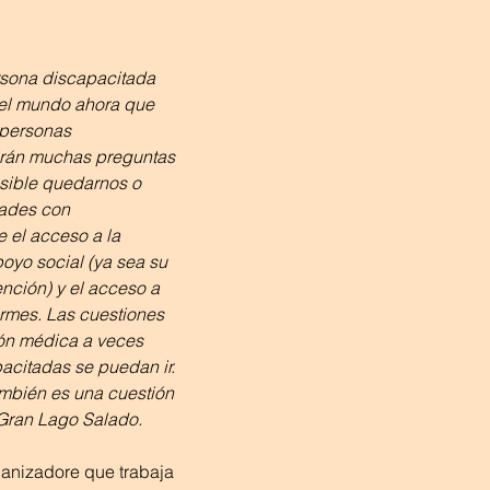
rsona discapacitada 
el mundo ahora que 
 personas 
irán muchas preguntas 
sible quedarnos o 
dades con 
 el acceso a la 
oyo social (ya sea su 
ención) y el acceso a 
ormes. Las cuestiones 
ón médica a veces 
acitadas se puedan ir. 
ambién es una cuestión 
Gran Lago Salado.
rganizadore que trabaja 