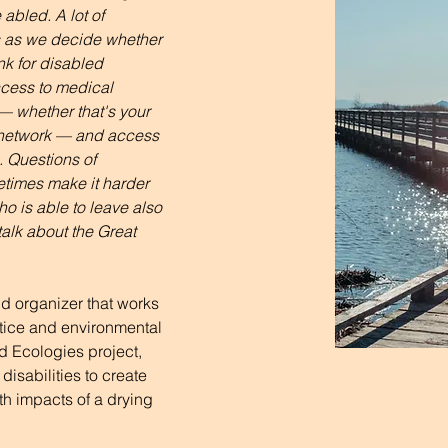
abled. A lot of 
us as we decide whether 
ink for disabled 
cess to medical 
— whether that's your 
e network — and access 
. Questions of 
imes make it harder 
o is able to leave also 
alk about the Great 
and organizer that works 
ustice and environmental 
d Ecologies project, 
disabilities to create 
h impacts of a drying 