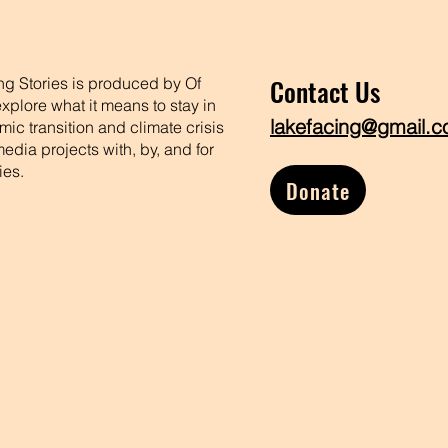
Contact Us
ing Stories is produced by Of
xplore what it means to stay in
lakefacing@gmail.
ic transition and climate crisis
dia projects with, by, and for
ies.
Donate