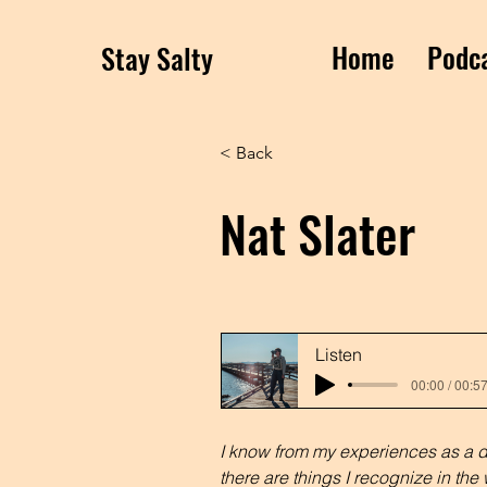
Home
Podc
Stay Salty
< Back
Nat Slater
Listen
00:00 / 00:5
I know from my experiences as a d
there are things I recognize in the