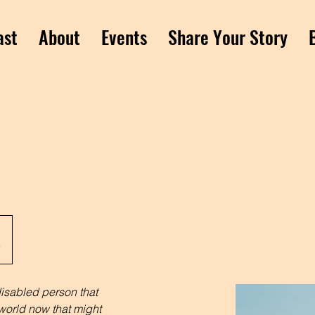
ast
About
Events
Share Your Story
7
isabled person that 
 world now that might 